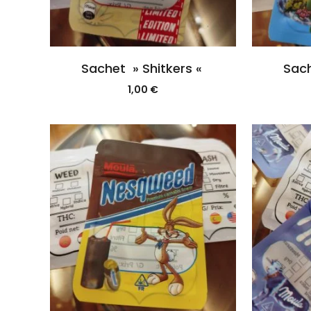
Sachet » Shitkers «
Sach
1,00
€