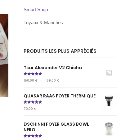
Smart Shop
Tuyaux & Manches
PRODUITS LES PLUS APPRÉCIÉS
Tsar Alexander V2 Chicha
Note
5.00
–
150,00
€
169,00
€
sur 5
QUASAR RAAS FOYER THERMIQUE
Note
5.00
70,00
€
sur 5
DSCHINNI FOYER GLASS BOWL
NERO