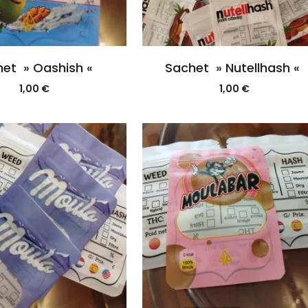
et » Oashish «
Sachet » Nutellhash «
1,00
€
1,00
€