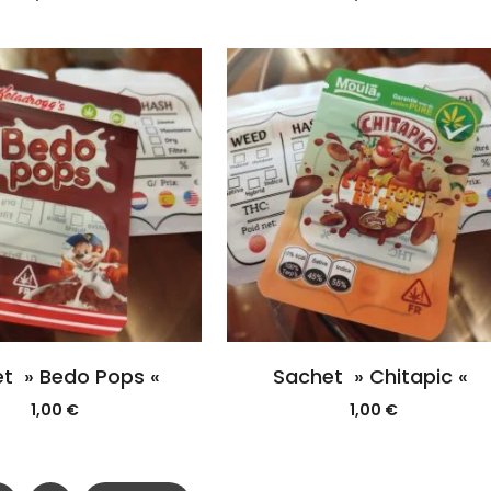
t » Bedo Pops «
Sachet » Chitapic «
1,00
€
1,00
€