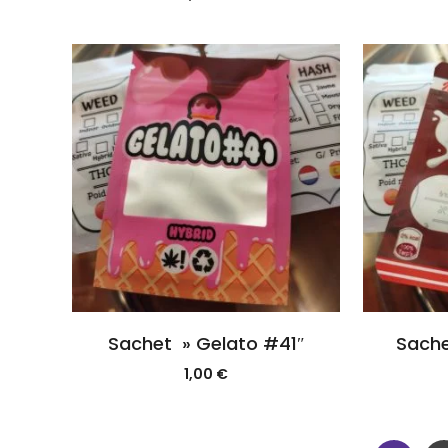
Sachet » Gelato #41″
Sache
1,00
€