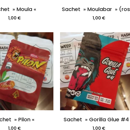
het » Moula «
Sachet » Moulabar » (ro
1,00
€
1,00
€
chet » Pilon «
Sachet » Gorilla Glue #4
1,00
€
1,00
€