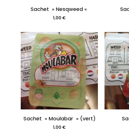
Sachet » Nesqweed «
Sac
1,00
€
Sachet » Moulabar » (vert)
Sa
1,00
€