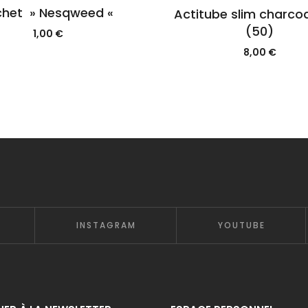
chet » Nesqweed «
Actitube slim charcoal
(50)
1,00
€
8,00
€
INSTAGRAM
YOUTUBE