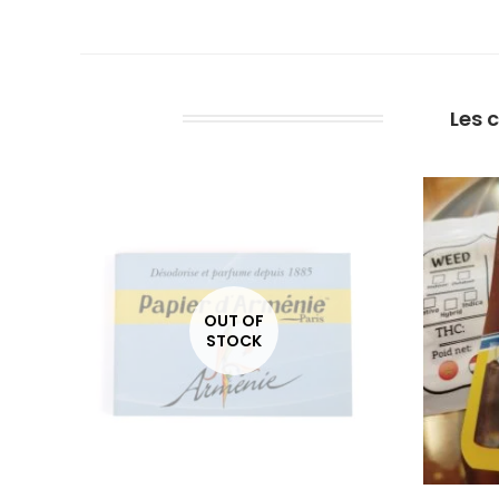
Les 
OUT OF
STOCK