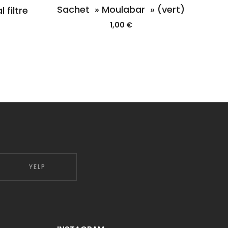
Sachet » Moulabar » (vert)
 filtre
1,00
€
YELP