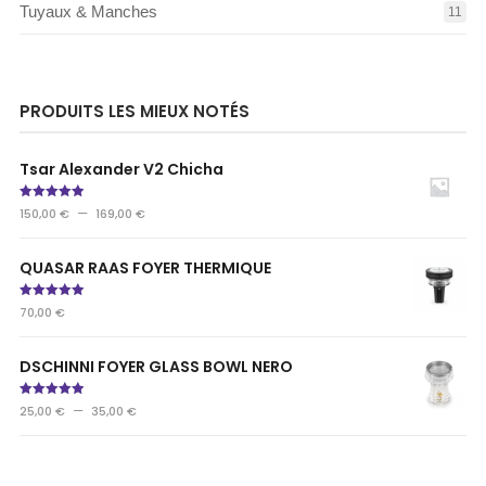
Tuyaux & Manches
11
PRODUITS LES MIEUX NOTÉS
Tsar Alexander V2 Chicha
Note
5.00
–
150,00
€
169,00
€
sur 5
QUASAR RAAS FOYER THERMIQUE
Note
5.00
70,00
€
sur 5
DSCHINNI FOYER GLASS BOWL NERO
Note
5.00
–
25,00
€
35,00
€
sur 5