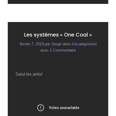
Les systèmes « One Coal »
février 7, 2019
par
Serge
dans
Uncategorized
avec
1 Commentaire
Salut les amis!