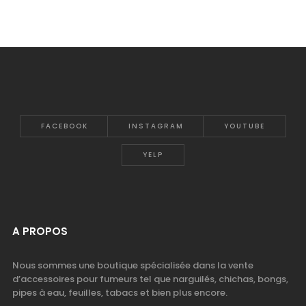
FACEBOOK
INSTAGRAM
YOUTUBE
YELP
A PROPOS
Nous sommes une boutique spécialisée dans la vente
d’accessoires pour fumeurs tel que narguilés, chichas, bongs,
pipes à eau, feuilles, tabacs et bien plus encore.