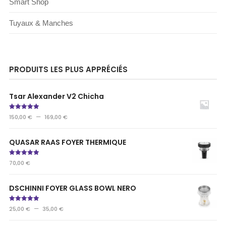
Smart Shop
Tuyaux & Manches
PRODUITS LES PLUS APPRÉCIÉS
Tsar Alexander V2 Chicha
Note
5.00
–
150,00
€
169,00
€
sur 5
QUASAR RAAS FOYER THERMIQUE
Note
5.00
70,00
€
sur 5
DSCHINNI FOYER GLASS BOWL NERO
Note
5.00
–
25,00
€
35,00
€
sur 5