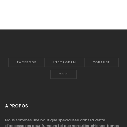
FACEBOOK
INSTAGRAM
YOUTUBE
YELP
A PROPOS
Nous sommes une boutique spécialisée dans la vente
d’accessoires pour fumeurs tel que narguilés, chichas, bongs,