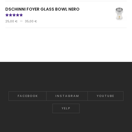
DSCHINNI FOYER GLASS BOWL NERO
Note
5.00
–
25,00
€
35,00
€
sur 5
FACEBOOK
INSTAGRAM
YOUTUBE
YELP