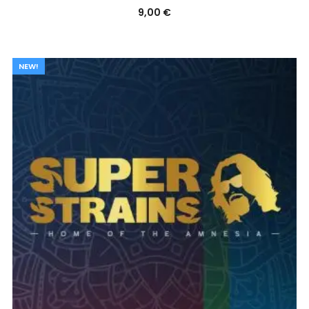
9,00
€
NEW!