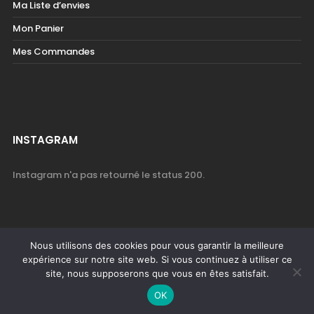
Ma Liste d’envies
Mon Panier
Mes Commandes
INSTAGRAM
Instagram n'a pas retourné le status 200.
Nous utilisons des cookies pour vous garantir la meilleure
expérience sur notre site web. Si vous continuez à utiliser ce
site, nous supposerons que vous en êtes satisfait.
© COPYRIGHT 2019 BY MESOPOTAMIE - RÉALISÉ PAR
GFX DESIGN
OK