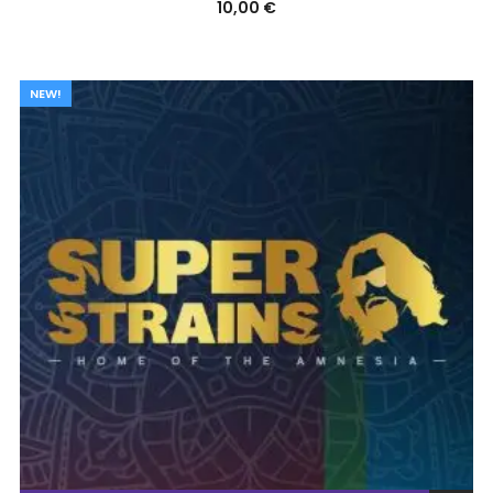
10,00
€
NEW!