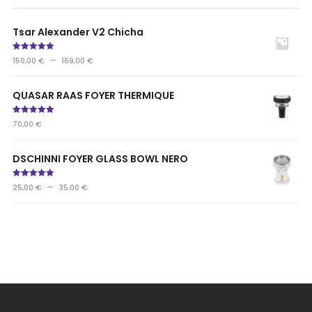
Tsar Alexander V2 Chicha
Note
5.00
–
150,00
€
169,00
€
sur 5
QUASAR RAAS FOYER THERMIQUE
Note
5.00
70,00
€
sur 5
DSCHINNI FOYER GLASS BOWL NERO
Note
5.00
–
25,00
€
35,00
€
sur 5