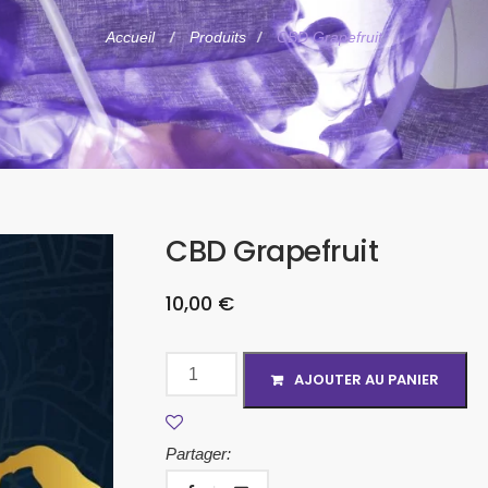
Accueil
Produits
CBD Grapefruit
CBD Grapefruit
10,00
€
AJOUTER AU PANIER
Partager: