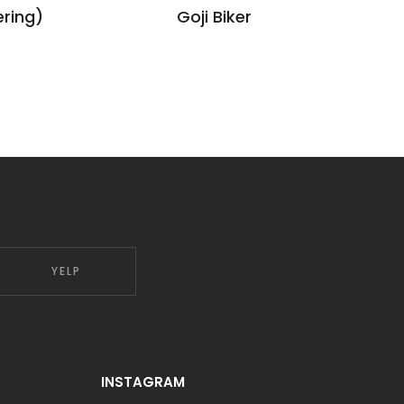
ering)
Goji Biker
YELP
INSTAGRAM