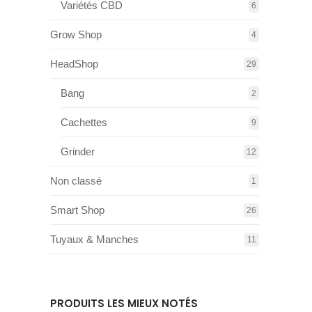
Variétés CBD
6
Grow Shop
4
HeadShop
29
Bang
2
Cachettes
9
Grinder
12
Non classé
1
Smart Shop
26
Tuyaux & Manches
11
PRODUITS LES MIEUX NOTÉS