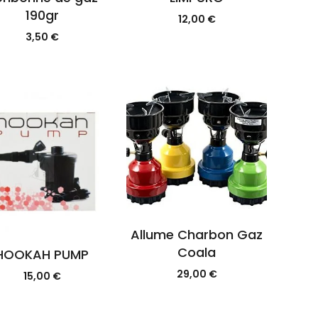
190gr
12,00
€
3,50
€
Allume Charbon Gaz
Coala
HOOKAH PUMP
29,00
€
15,00
€