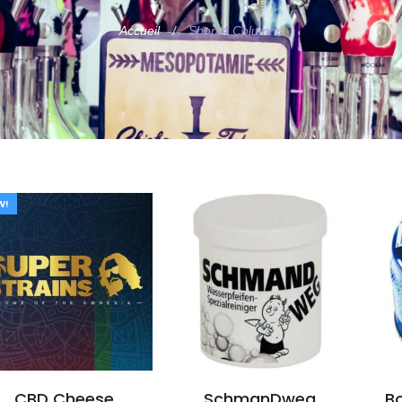
Accueil
Shop 4 Columns
W!
CBD Cheese
SchmanDweg
B