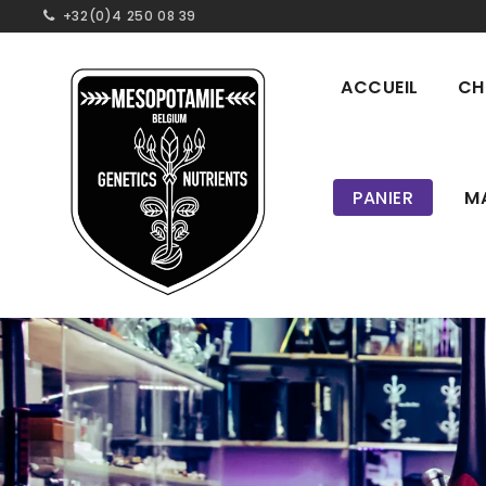
+32(0)4 250 08 39
ACCUEIL
CH
PANIER
M