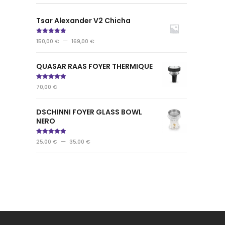
Tsar Alexander V2 Chicha
Note
5.00
–
150,00
€
169,00
€
sur 5
QUASAR RAAS FOYER THERMIQUE
Note
5.00
70,00
€
sur 5
DSCHINNI FOYER GLASS BOWL
NERO
Note
5.00
–
25,00
€
35,00
€
sur 5