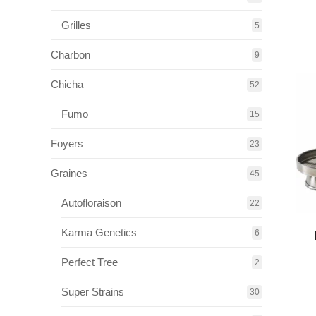
Grilles
5
Charbon
9
Chicha
52
Fumo
15
Foyers
23
Graines
45
Autofloraison
22
Karma Genetics
6
Perfect Tree
2
Super Strains
30