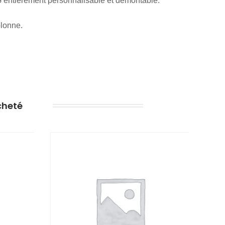
ntièrement personnalisable et démontable.
olonne.
cheté