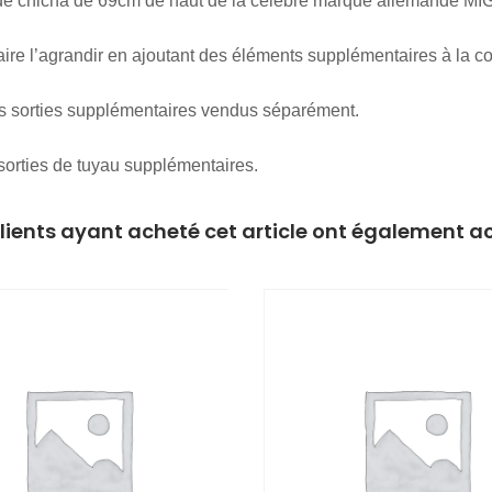
hicha de 69cm de haut de la célèbre marque allemande MIG e
aire l’agrandir en ajoutant des éléments supplémentaires à la c
des sorties supplémentaires vendus séparément.
 sorties de tuyau supplémentaires.
clients ayant acheté cet article ont également a