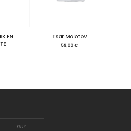
IK EN
Tsar Molotov
ATE
59,00
€
YELP