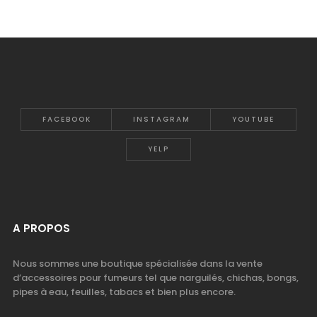
FACEBOOK
INSTAGRAM
YOUTUBE
YELP
A PROPOS
Nous sommes une boutique spécialisée dans la vente
d’accessoires pour fumeurs tel que narguilés, chichas, bongs,
pipes à eau, feuilles, tabacs et bien plus encore.