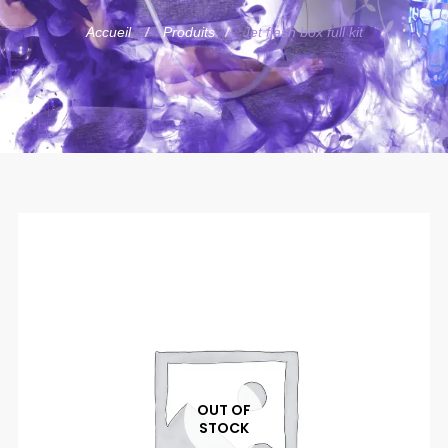
Accueil
Produits
Jet flash box full kit
OUT OF
STOCK