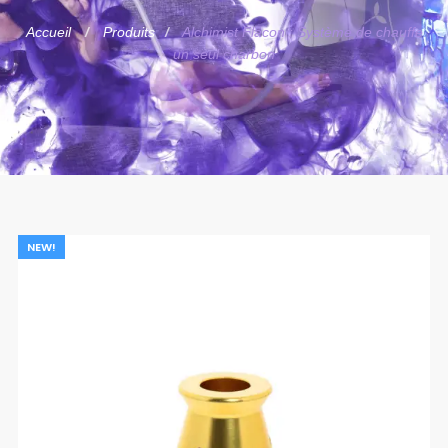
Accueil
Produits
Alchimist Flacon : Système de chauffe
un seul charbon
NEW!