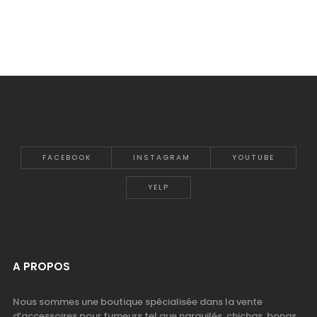
FACEBOOK
INSTAGRAM
YOUTUBE
YELP
A PROPOS
Nous sommes une boutique spécialisée dans la vente
d’accessoires pour fumeurs tel que narguilés, chichas, bongs,