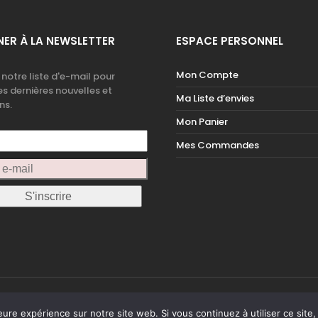
ER À LA NEWSLETTER
ESPACE PERSONNEL
Mon Compte
 notre liste d'e-mail pour
es dernières nouvelles et
Ma Liste d’envies
ns.
Mon Panier
Mes Commandes
COPYRIGHT 2019 BY MESOPOTAMIE - RÉALISÉ PAR
GFX DESI
eure expérience sur notre site web. Si vous continuez à utiliser ce sit