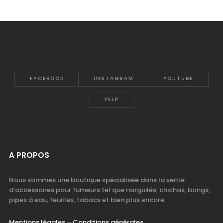
FACEBOOK
INSTAGRAM
YOUTUBE
YELP
A PROPOS
Nous sommes une boutique spécialisée dans la vente
d’accessoires pour fumeurs tel que narguilés, chichas, bongs,
pipes à eau, feuilles, tabacs et bien plus encore.
Mentions légales
–
Conditions générales