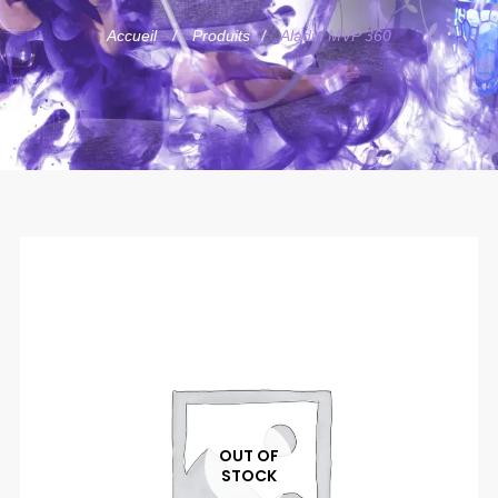
Accueil
Produits
Aladin MVP 360
OUT OF
STOCK